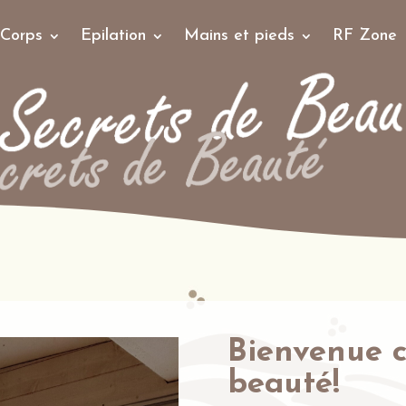
 Corps
Epilation
Mains et pieds
RF Zone
Bienvenue c
beauté!